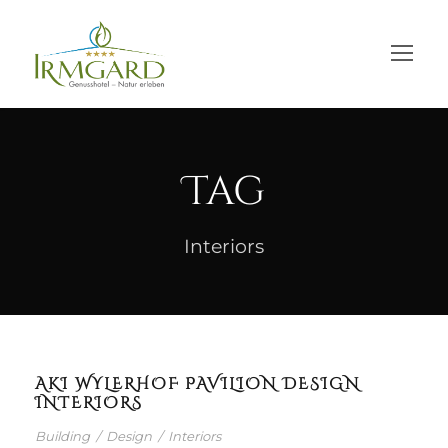
Tag
Interiors
AKI WYLERHOF PAVILION DESIGN
INTERIORS
Building
/
Design
/
Interiors